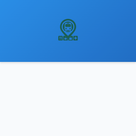
نتقل
لى
لمحتوى