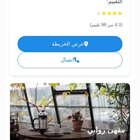
التقييم:
★
★
★
★
★
(
4.3
من
98
تقييم)
عرض الخريطة
اتصال
مقهى روابي