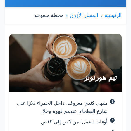
الرئيسية
المسار الأزرق
محطة منفوحة
قائمة الكافيهات والمقاهي
تيم هورتونز
مقهى كندي معروف، داخل الحمراء بلازا على
شارع البطحاء. عندهم قهوة وحلا.
أوقات العمل: من ٦ص إلى ١٢ص.